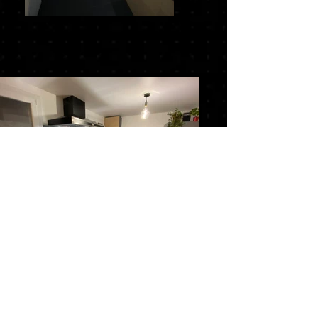
EN BREF
Située à Pontoise près de Cergy dans le Val
d'Oise en région Île-de-France, La Fabrica Paris