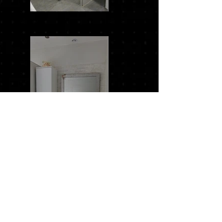
EN BREF
Située à Pontoise près de Cergy dans le Val
d'Oise en région Île-de-France, La Fabrica Paris