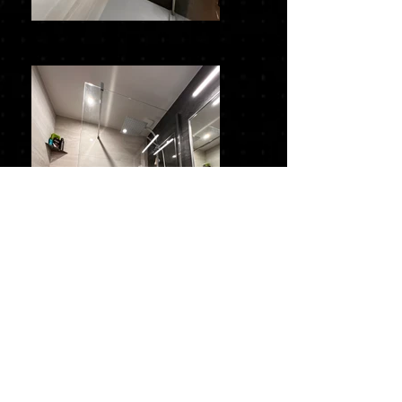
EN BREF
Située à Pontoise près de Cergy dans le Val
d'Oise en région Île-de-France, La Fabrica Paris